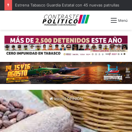
Estrena Tabasco Guardia Estatal con 45 nuevas patrullas
Menú
Inicio
/
OPINIÓN