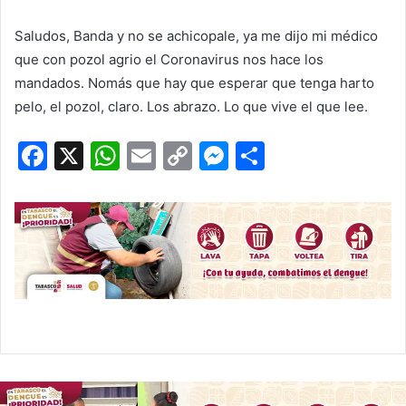
Saludos, Banda y no se achicopale, ya me dijo mi médico
que con pozol agrio el Coronavirus nos hace los
mandados. Nomás que hay que esperar que tenga harto
pelo, el pozol, claro. Los abrazo. Lo que vive el que lee.
F
X
W
E
C
M
C
a
h
m
o
e
o
c
at
ai
p
s
m
e
s
l
y
s
p
b
A
Li
e
ar
o
p
n
n
tir
o
p
k
g
k
er