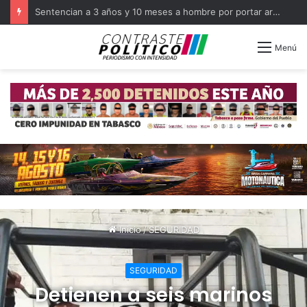
Capacita FGR a militares como primeros respondientes en Tabasco
Menú
Inicio
/
SEGURIDAD
SEGURIDAD
Detienen a seis marinos