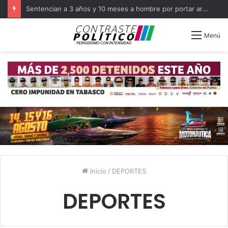
Sentencian a 3 años y 10 meses a hombre por portar arma en Balancán
Menú
Inicio
/
DEPORTES
DEPORTES