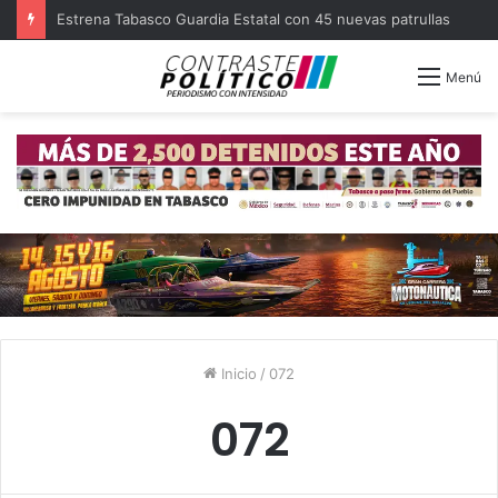
Estrena Tabasco Guardia Estatal con 45 nuevas patrullas
Menú
Inicio
/
072
072