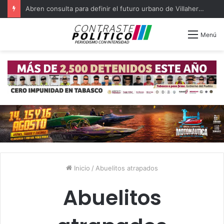
Abren consulta para definir el futuro urbano de Villahermosa y Nacajuca
Menú
Inicio
/
Abuelitos atrapados
Abuelitos