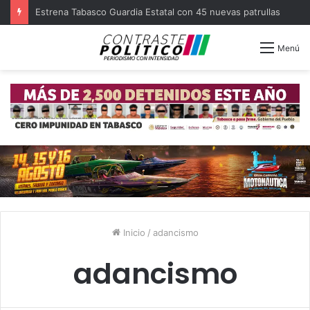
Estrena Tabasco Guardia Estatal con 45 nuevas patrullas
Menú
Inicio
/
adancismo
adancismo