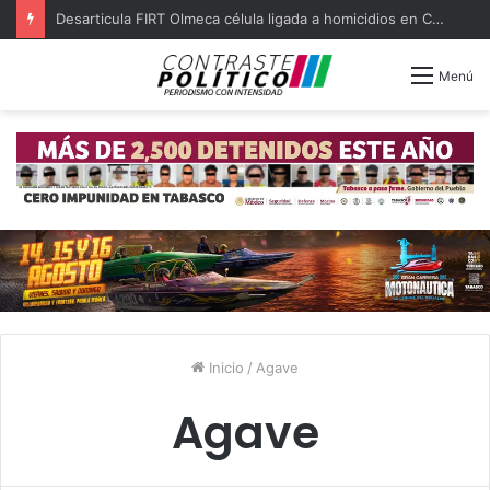
Desarticula FIRT Olmeca célula ligada a homicidios en Centro
Menú
Inicio
/
Agave
Agave