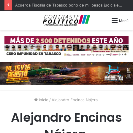
Acuerda Fiscalía de Tabasco bono de mil pesos judiciales quejosos
Menú
Inicio
/
Alejandro Encinas Nájera.
Alejandro Encinas