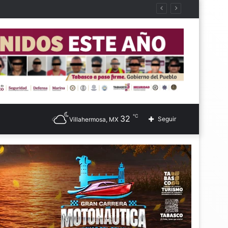
℃
32
Seguir
Villahermosa, MX