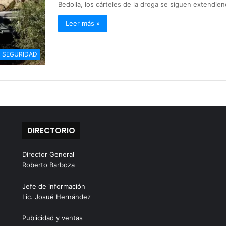
Bedolla, los cárteles de la droga se siguen extendie
Leer más »
SEGURIDAD
DIRECTORIO
Director General
Roberto Barboza
Jefe de información
Lic. Josué Hernández
Publicidad y ventas