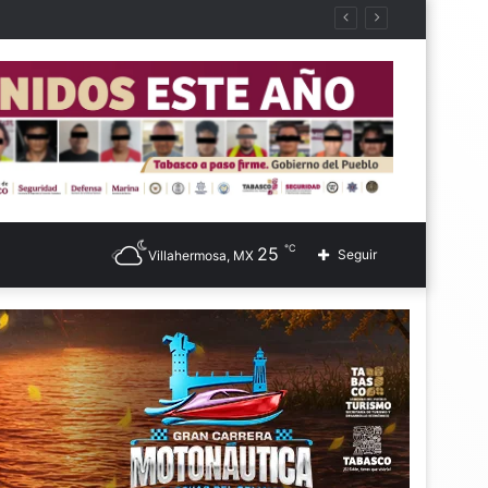
℃
25
Seguir
Villahermosa, MX