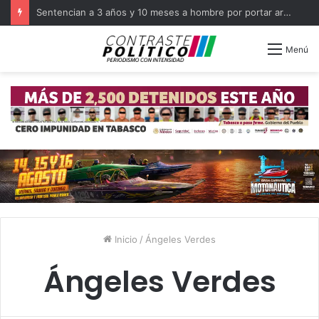
Sentencian a 3 años y 10 meses a hombre por portar arma en Balancán
Menú
Inicio
/
Ángeles Verdes
Ángeles Verdes