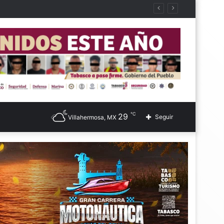
℃
29
Seguir
Villahermosa, MX