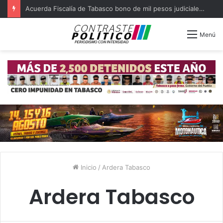
Acuerda Fiscalía de Tabasco bono de mil pesos judiciales quejosos
Menú
Inicio
/
Ardera Tabasco
Ardera Tabasco