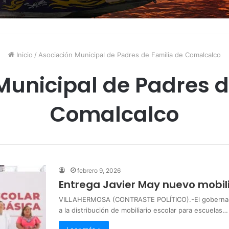
Inicio
/
Asociación Municipal de Padres de Familia de Comalcalco
Municipal de Padres d
Comalcalco
febrero 9, 2026
Entrega Javier May nuevo mobili
VILLAHERMOSA (CONTRASTE POLÍTICO).-El gobernador
a la distribución de mobiliario escolar para escuelas…