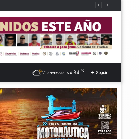
℃
34
Seguir
Villahermosa, MX