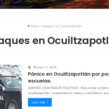
Inicio
/
Ataques en Ocuiltzapotlán
aques en Ocuiltzapot
enero 11, 2024
Pánico en Ocuiltzapotlán por po
escuelas.
CENTRO (CONTRASTE POLÍTICO).-Para evitar el derram
Ocuiltzapotlán, suspendieron clases y decidieron env
Leer más »