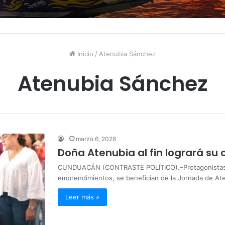
Inicio
/
Atenubia Sánchez
Atenubia Sánchez
marzo 6, 2026
Doña Atenubia al fin logrará su 
CUNDUACÁN (CONTRASTE POLÍTICO).–Protagonistas de
emprendimientos, se benefician de la Jornada de A
Leer más »