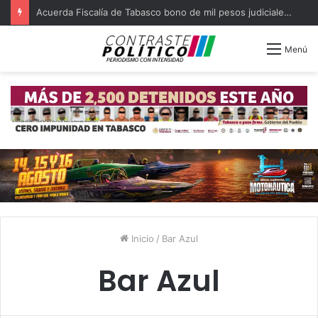
Acuerda Fiscalía de Tabasco bono de mil pesos judiciales quejosos
Menú
Inicio
/
Bar Azul
Bar Azul