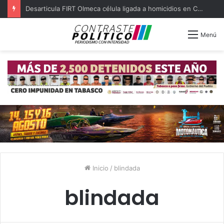
Desarticula FIRT Olmeca célula ligada a homicidios en Centro
Menú
Inicio
/
blindada
blindada