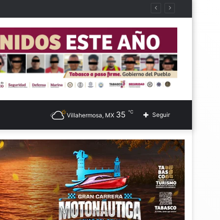
℃
35
Seguir
Villahermosa, MX