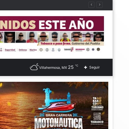
℃
25
Seguir
Villahermosa, MX