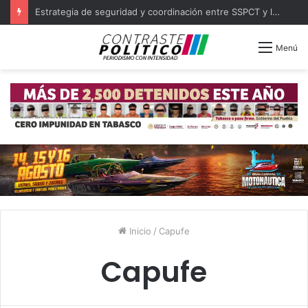
Estrategia de seguridad y coordinación entre SSPCT y las 16 policías municipales de Tabasco
Menú
Inicio
/
Capufe
Capufe