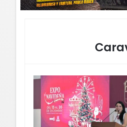
s
p
m
i
e
p
n
n
a
k
g
r
e
t
Cara
r
i
r