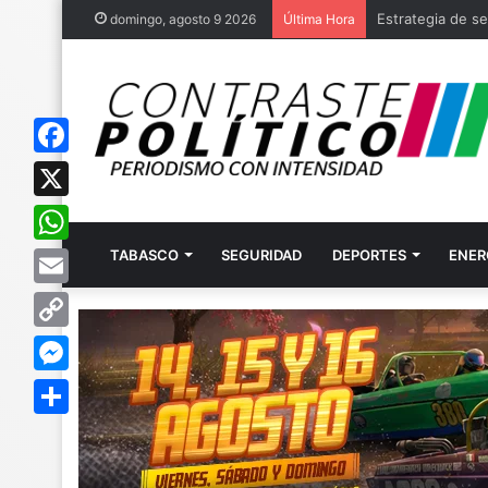
Estrategia de se
domingo, agosto 9 2026
Última Hora
F
a
X
c
TABASCO
SEGURIDAD
DEPORTES
ENER
W
e
h
E
b
a
m
o
C
t
a
o
o
M
s
i
k
p
e
A
C
l
y
s
p
o
L