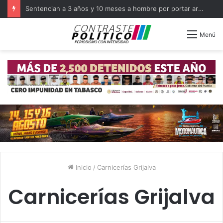
Sentencian a 3 años y 10 meses a hombre por portar arma en Balancán
Menú
Inicio
/
Carnicerías Grijalva
Carnicerías Grijalva