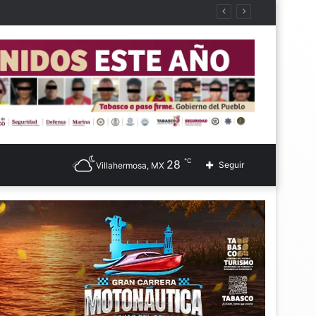
℃
28
Seguir
Villahermosa, MX