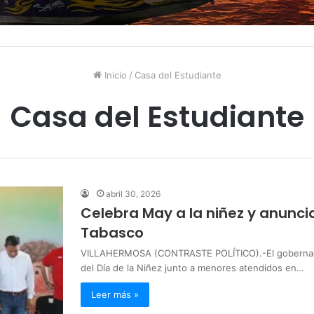
Inicio
/
Casa del Estudiante
Casa del Estudiante
abril 30, 2026
Celebra May a la niñez y anunci
Tabasco
VILLAHERMOSA (CONTRASTE POLÍTICO).-El gobernado
del Día de la Niñez junto a menores atendidos en…
Leer más »