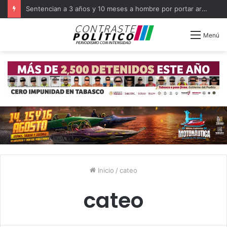
Sentencian a 3 años y 10 meses a hombre por portar arma en Balancán
Menú
Inicio
/
cateo
cateo