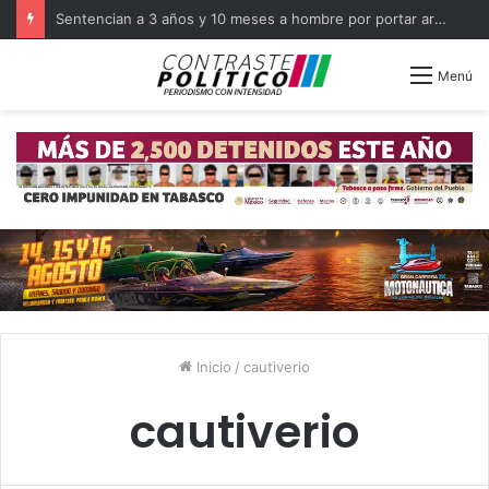
Sentencian a 3 años y 10 meses a hombre por portar arma en Balancán
Menú
Inicio
/
cautiverio
cautiverio