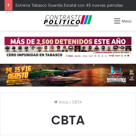
Estrena Tabasco Guardia Estatal con 45 nuevas patrullas
Menú
Inicio
/
CBTA
CBTA