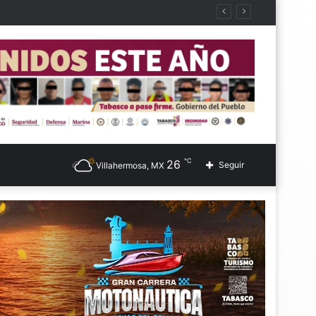
℃
26
Seguir
Villahermosa, MX