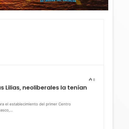
o
8
 Lilias, neoliberales la tenían
ra el establecimiento del primer Centro
basco,…