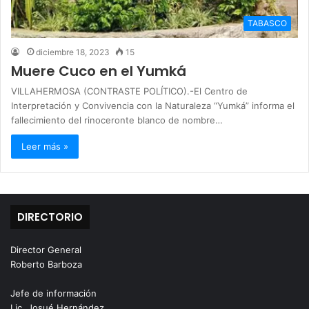
TABASCO
diciembre 18, 2023
15
Muere Cuco en el Yumká
VILLAHERMOSA (CONTRASTE POLÍTICO).-El Centro de
Interpretación y Convivencia con la Naturaleza “Yumká” informa el
fallecimiento del rinoceronte blanco de nombre…
Leer más »
DIRECTORIO
Director General
Roberto Barboza
Jefe de información
Lic. Josué Hernández