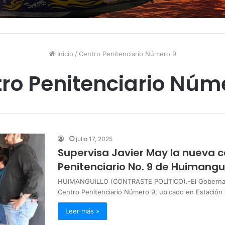
Inicio
/
Centro Penitenciario Número 9
ro Penitenciario Núm
julio 17, 2025
Supervisa Javier May la nueva c
Penitenciario No. 9 de Huimangui
HUIMANGUILLO (CONTRASTE POLÍTICO).-El Gobernador
Centro Penitenciario Número 9, ubicado en Estación
Leer más »