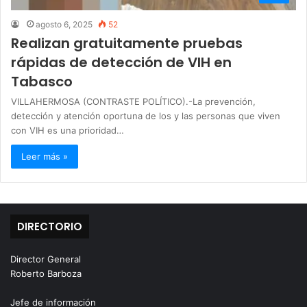
agosto 6, 2025
52
Realizan gratuitamente pruebas
rápidas de detección de VIH en
Tabasco
VILLAHERMOSA (CONTRASTE POLÍTICO).-La prevención,
detección y atención oportuna de los y las personas que viven
con VIH es una prioridad…
Leer más »
DIRECTORIO
Director General
Roberto Barboza
Jefe de información