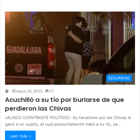
SEGURIDAD
mayo 29, 2023
17
Acuchilló a su tío por burlarse de que
perdieron las Chivas
JALISCO (CONTRASTE POLÍTICO).-Su fanatismo por las Chivas le
ganó a un sujeto, el cual presuntamente mató a su tío, ya…
Leer más »