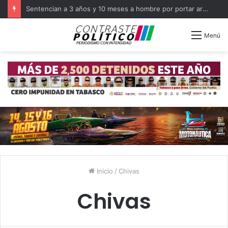
Sentencian a 3 años y 10 meses a hombre por portar arma en Balancán
Menú
Inicio
/
Chivas
Chivas