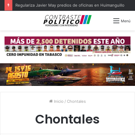
Regulariza Javier May predios de oficinas en Huimanguillo
Menú
Inicio
/
Chontales
Chontales