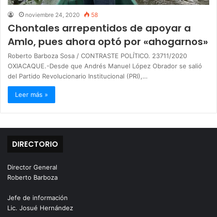
noviembre 24, 2020
58
Chontales arrepentidos de apoyar a
Amlo, pues ahora optó por «ahogarnos»
Roberto Barboza Sosa / CONTRASTE POLÍTICO. 23711/2020
OXIACAQUE.-Desde que Andrés Manuel López Obrador se salió
del Partido Revolucionario Institucional (PRI),…
Leer más »
DIRECTORIO
Director General
Roberto Barboza
Jefe de información
Lic. Josué Hernández