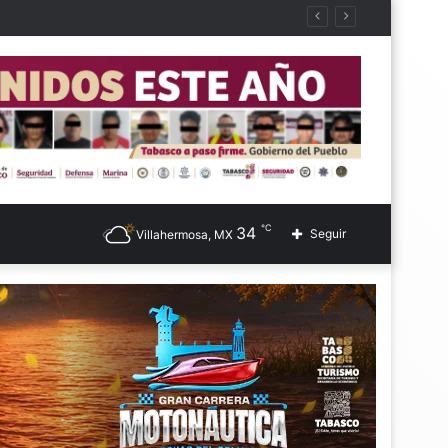
℃
34
Seguir
Villahermosa, MX