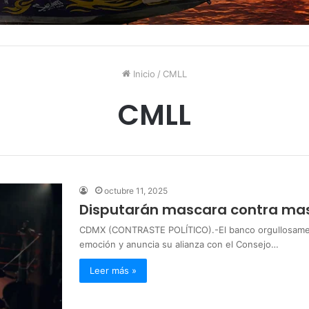
Inicio
/
CMLL
CMLL
octubre 11, 2025
Disputarán mascara contra mas
CDMX (CONTRASTE POLÍTICO).-El banco orgullosament
emoción y anuncia su alianza con el Consejo…
Leer más »