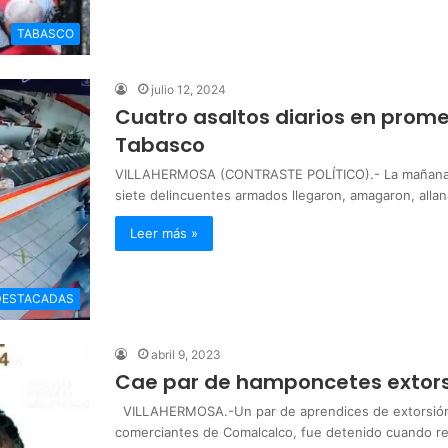
TABASCO
julio 12, 2024
Cuatro asaltos diarios en prome
Tabasco
VILLAHERMOSA (CONTRASTE POLÍTICO).- La mañana del
siete delincuentes armados llegaron, amagaron, alla
Leer más »
DESTACADAS
abril 9, 2023
Cae par de hamponcetes extor
VILLAHERMOSA.-Un par de aprendices de extorsión q
comerciantes de Comalcalco, fue detenido cuando r