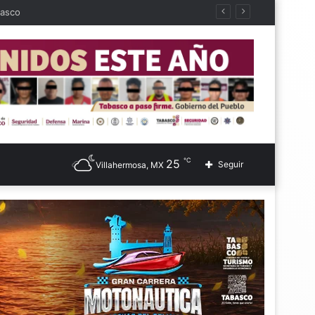
basco
℃
25
Seguir
Villahermosa, MX