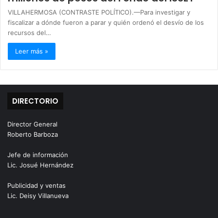
VILLAHERMOSA (CONTRASTE POLÍTICO).—Para investigar y
fiscalizar a dónde fueron a parar y quién ordenó el desvío de los
recursos del…
Leer más »
DIRECTORIO
Director General
Roberto Barboza
Jefe de información
Lic. Josué Hernández
Publicidad y ventas
Lic. Deisy Villanueva