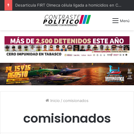
Desarticula FIRT Olmeca célula ligada a homicidios en Centro
Menú
Inicio
/
comisionados
comisionados