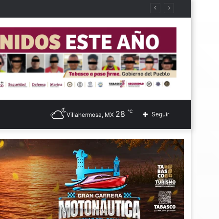
℃
28
Seguir
Villahermosa, MX