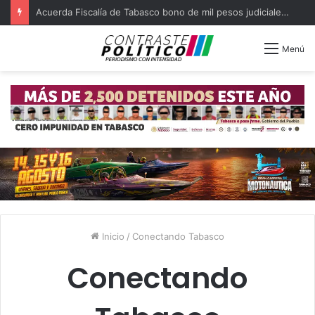
Acuerda Fiscalía de Tabasco bono de mil pesos judiciales quejosos
Menú
Inicio
/
Conectando Tabasco
Conectando