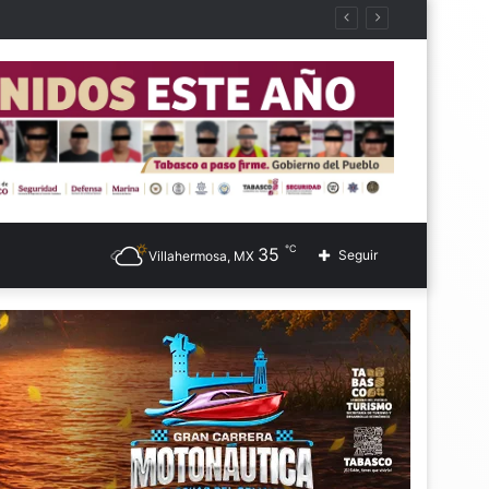
℃
35
Seguir
Villahermosa, MX