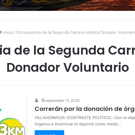
Inicio
/
Convocatoria de la Segunda Carrera Atlética Donador Voluntari
a de la Segunda Carr
Donador Voluntario
septiembre 15, 2025
Correrán por la donación de ór
VILLAHERMOSA (CONTRASTE POLÍTICO).-Con el objetiv
órganos e incentivar el deporte como medio…