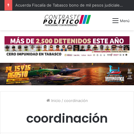
Acuerda Fiscalía de Tabasco bono de mil pesos judiciales quejosos
Menú
Inicio
/
coordinación
coordinación