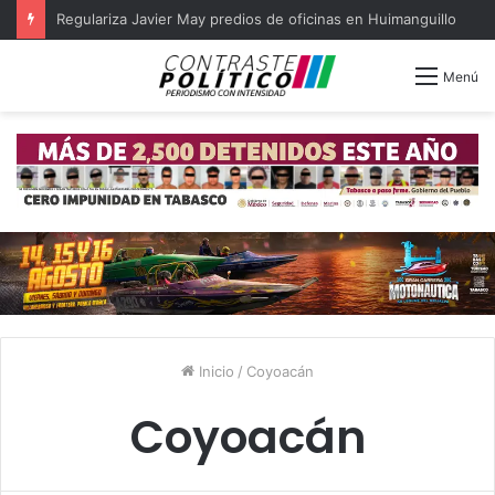
Regulariza Javier May predios de oficinas en Huimanguillo
Menú
Inicio
/
Coyoacán
Coyoacán