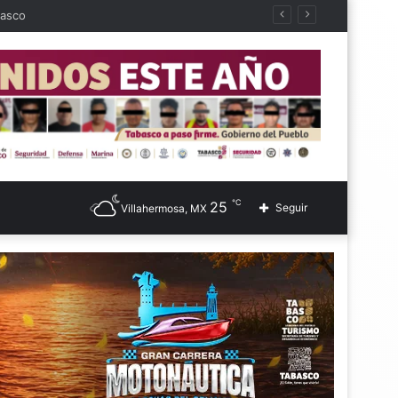
basco
℃
25
Seguir
Villahermosa, MX