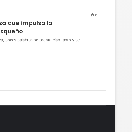
6
za que impulsa la
asqueño
, pocas palabras se pronuncian tanto y se
…