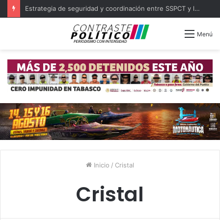
Estrategia de seguridad y coordinación entre SSPCT y las 16 policías municipales de Tabasco
Menú
Inicio
/
Cristal
Cristal