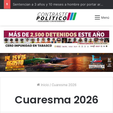
Sentencian a 3 años y 10 meses a hombre por portar arma en Balancán
Menú
Inicio
/
Cuaresma 2026
Cuaresma 2026