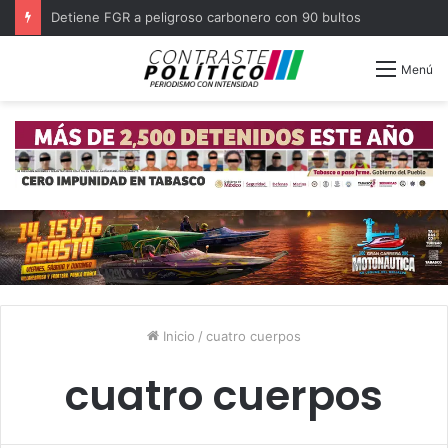
Detiene FGR a peligroso carbonero con 90 bultos
Menú
Inicio
/
cuatro cuerpos
cuatro cuerpos