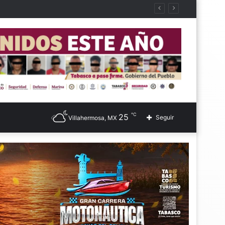
℃
25
Seguir
Villahermosa, MX