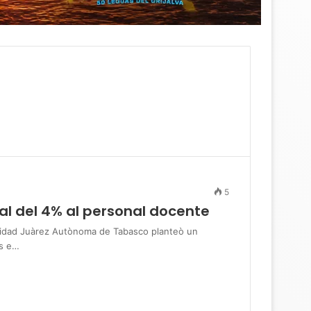
5
al del 4% al personal docente
dad Juàrez Autònoma de Tabasco planteò un
es e…