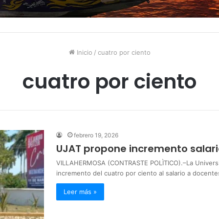
Inicio
/
cuatro por ciento
cuatro por ciento
febrero 19, 2026
UJAT propone incremento salari
VILLAHERMOSA (CONTRASTE POLÌTICO).–La Universi
incremento del cuatro por ciento al salario a docent
Leer más »