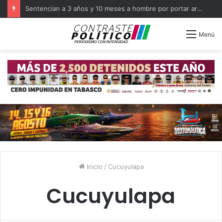
Sentencian a 3 años y 10 meses a hombre por portar arma en Balancán
Menú
Inicio
/
Cucuyulapa
Cucuyulapa