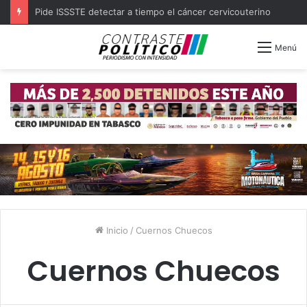
Pide ISSSTE detectar a tiempo el cáncer cervicouterino
Menú
Inicio
/
Cuernos Chuecos
Cuernos Chuecos